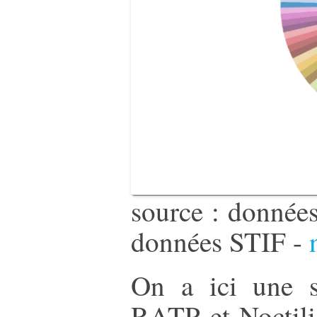
source : donnée
données STIF -
On a ici une s
RATP et Noctili